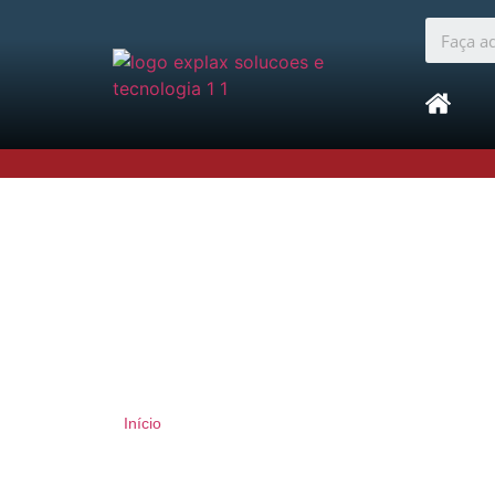
Início
»
case para raspberry
case para raspber