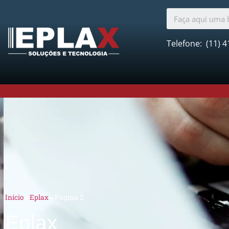
Telefone:
(11) 4
Início
»
Eplax
»
Página 2
Eplax